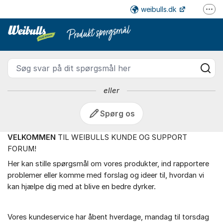
Gå til indhold
weibulls.dk
Fler
Weibulls DK - Weibulls Kundes
Facebook
Instagram
Youtube
Søg svar på dit spørgsmål her
eller
Spørg os
VELKOMMEN
TIL WEIBULLS KUNDE OG SUPPORT
Om forummet
FORUM!
Her kan stille spørgsmål om vores produkter, ind rapportere
problemer eller komme med forslag og ideer til, hvordan vi
kan hjælpe dig med at blive en bedre dyrker.
Vores kundeservice har åbent hverdage, mandag til torsdag